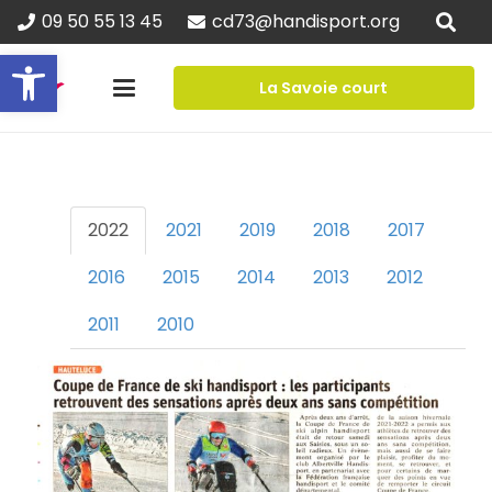
09 50 55 13 45
cd73@handisport.org
Ouvrir la barre d’outils
La Savoie court
2022
2021
2019
2018
2017
2016
2015
2014
2013
2012
2011
2010