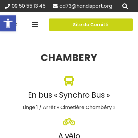
09 50 55 13 45
cd73@handisport.org
Ouvrir la barre d’outils
Site du Comité
CHAMBERY
En bus « Synchro Bus »
Linge 1 / Arrêt « Cimetière Chambéry »
A vélo