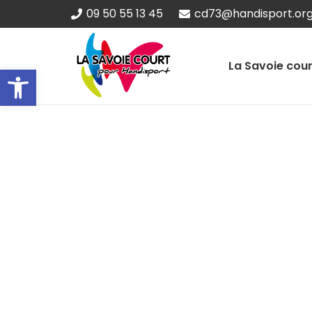
09 50 55 13 45
cd73@handisport.or
La Savoie cour
Ouvrir la barre d’outils